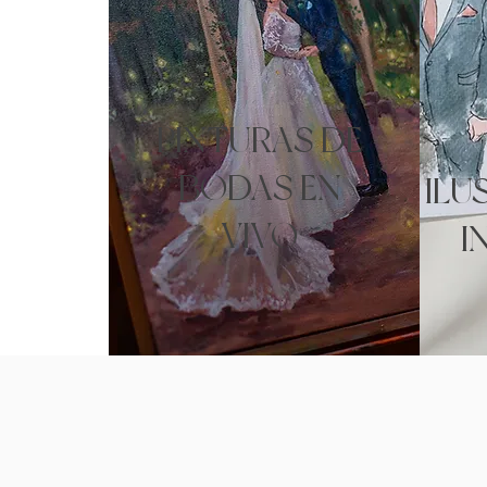
PINTURAS DE
BODAS EN
ILU
VIVO
I