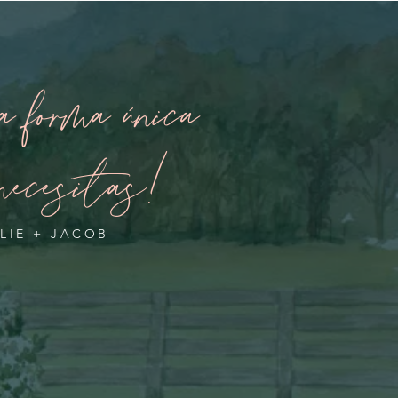
 forma única
necesitas!
RLIE + JACOB