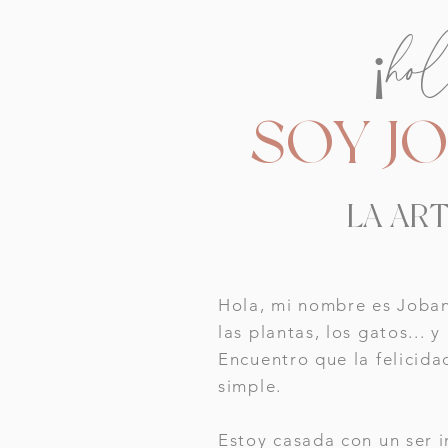
¡ho
SOY J
LA ART
Hola, mi nombre es Joban
las plantas, los gatos... 
Encuentro que la felicida
simple.
Estoy casada con un ser i