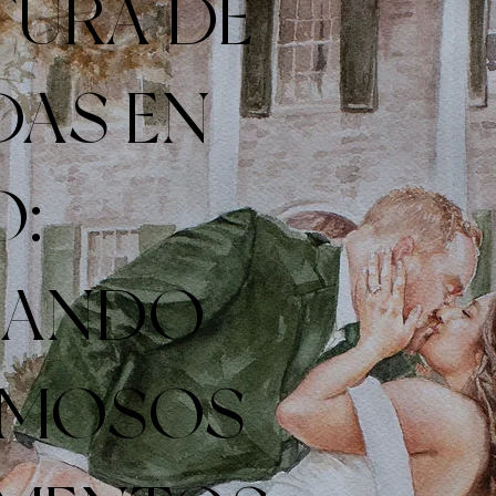
TURA DE
AS EN
O:
EANDO
RMOSOS