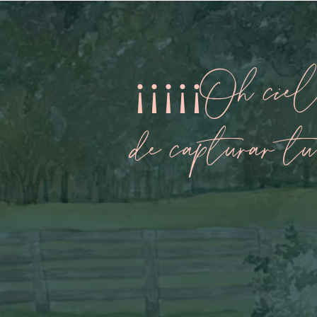
¡¡¡¡¡Oh ciel
de capturar t