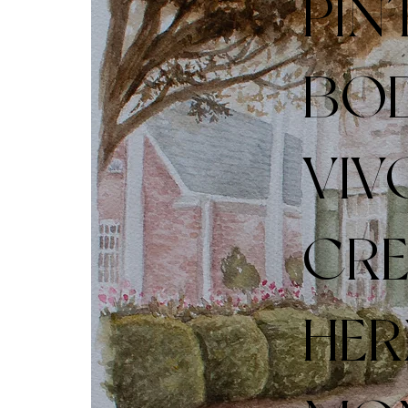
PIN
BOD
VIV
CR
HE