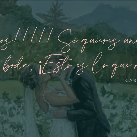
os!!!!! Si quieres una
u boda, ¡Esto es lo que 
- CA