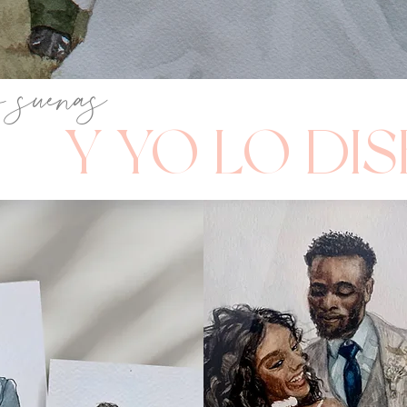
o suenas
Y YO LO DI