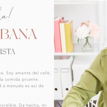
la!
OBANA
ISTA
a. Soy amante del café,
y la comida picante.
d a menudo es así de
ncreíble.
De hecho, mi